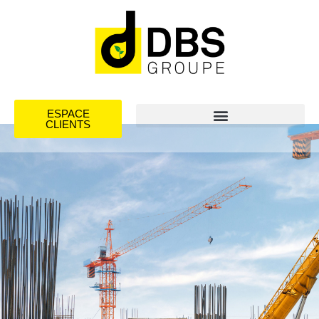
ESPACE
CLIENTS
BTP déchets de
chantier : Collecte,
recyclage et
valorisation